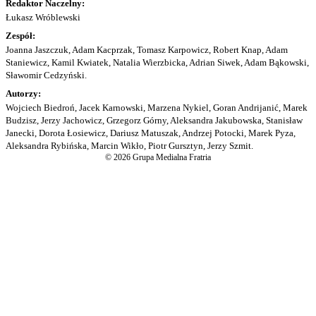
Redaktor Naczelny:
Łukasz Wróblewski
Zespół:
Joanna Jaszczuk, Adam Kacprzak, Tomasz Karpowicz, Robert Knap, Adam
Staniewicz, Kamil Kwiatek, Natalia Wierzbicka, Adrian Siwek, Adam Bąkowski,
Sławomir Cedzyński.
Autorzy:
Wojciech Biedroń, Jacek Karnowski, Marzena Nykiel, Goran Andrijanić, Marek
Budzisz, Jerzy Jachowicz, Grzegorz Górny, Aleksandra Jakubowska, Stanisław
Janecki, Dorota Łosiewicz, Dariusz Matuszak, Andrzej Potocki, Marek Pyza,
Aleksandra Rybińska, Marcin Wikło, Piotr Gursztyn, Jerzy Szmit.
© 2026 Grupa Medialna Fratria