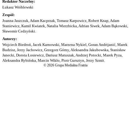
Redaktor Naczelny:
Łukasz Wróblewski
Zespół:
Joanna Jaszczuk, Adam Kacprzak, Tomasz Karpowicz, Robert Knap, Adam
Staniewicz, Kamil Kwiatek, Natalia Wierzbicka, Adrian Siwek, Adam Bąkowski,
Sławomir Cedzyński.
Autorzy:
Wojciech Biedroń, Jacek Karnowski, Marzena Nykiel, Goran Andrijanić, Marek
Budzisz, Jerzy Jachowicz, Grzegorz Górny, Aleksandra Jakubowska, Stanisław
Janecki, Dorota Łosiewicz, Dariusz Matuszak, Andrzej Potocki, Marek Pyza,
Aleksandra Rybińska, Marcin Wikło, Piotr Gursztyn, Jerzy Szmit.
© 2026 Grupa Medialna Fratria