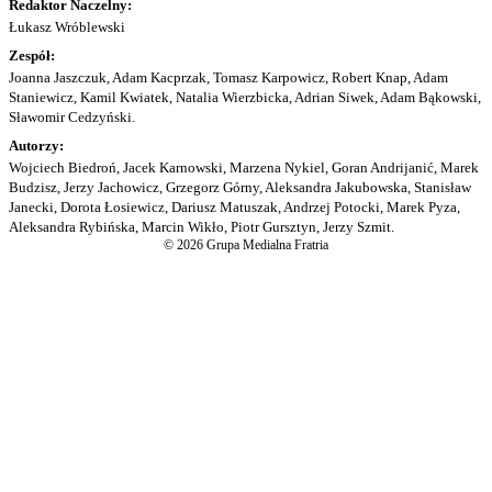
Redaktor Naczelny:
Łukasz Wróblewski
Zespół:
Joanna Jaszczuk, Adam Kacprzak, Tomasz Karpowicz, Robert Knap, Adam
Staniewicz, Kamil Kwiatek, Natalia Wierzbicka, Adrian Siwek, Adam Bąkowski,
Sławomir Cedzyński.
Autorzy:
Wojciech Biedroń, Jacek Karnowski, Marzena Nykiel, Goran Andrijanić, Marek
Budzisz, Jerzy Jachowicz, Grzegorz Górny, Aleksandra Jakubowska, Stanisław
Janecki, Dorota Łosiewicz, Dariusz Matuszak, Andrzej Potocki, Marek Pyza,
Aleksandra Rybińska, Marcin Wikło, Piotr Gursztyn, Jerzy Szmit.
© 2026 Grupa Medialna Fratria