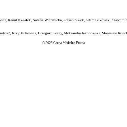
icz, Kamil Kwiatek, Natalia Wierzbicka, Adrian Siwek, Adam Bąkowski, Sławomir
dzisz, Jerzy Jachowicz, Grzegorz Górny, Aleksandra Jakubowska, Stanisław Janeck
© 2026 Grupa Medialna Fratria