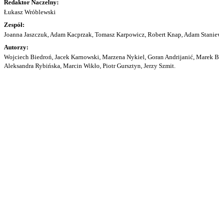
Redaktor Naczelny:
Łukasz Wróblewski
Zespół:
Joanna Jaszczuk, Adam Kacprzak, Tomasz Karpowicz, Robert Knap, Adam Staniew
Autorzy:
Wojciech Biedroń, Jacek Karnowski, Marzena Nykiel, Goran Andrijanić, Marek Bu
Aleksandra Rybińska, Marcin Wikło, Piotr Gursztyn, Jerzy Szmit.