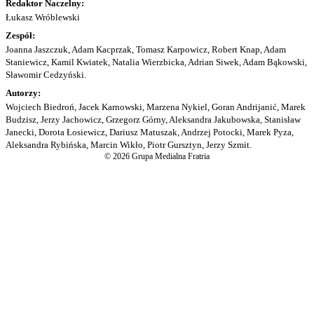
Redaktor Naczelny:
Łukasz Wróblewski
Zespół:
Joanna Jaszczuk, Adam Kacprzak, Tomasz Karpowicz, Robert Knap, Adam
Staniewicz, Kamil Kwiatek, Natalia Wierzbicka, Adrian Siwek, Adam Bąkowski,
Sławomir Cedzyński.
Autorzy:
Wojciech Biedroń, Jacek Karnowski, Marzena Nykiel, Goran Andrijanić, Marek
Budzisz, Jerzy Jachowicz, Grzegorz Górny, Aleksandra Jakubowska, Stanisław
Janecki, Dorota Łosiewicz, Dariusz Matuszak, Andrzej Potocki, Marek Pyza,
Aleksandra Rybińska, Marcin Wikło, Piotr Gursztyn, Jerzy Szmit.
© 2026 Grupa Medialna Fratria