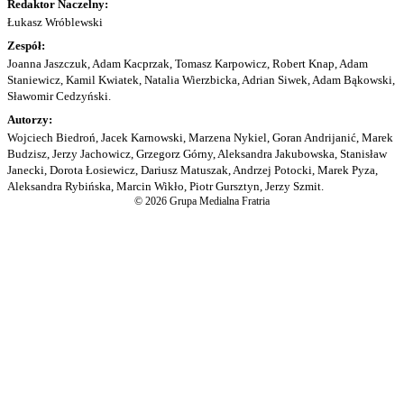
Redaktor Naczelny:
Łukasz Wróblewski
Zespół:
Joanna Jaszczuk, Adam Kacprzak, Tomasz Karpowicz, Robert Knap, Adam
Staniewicz, Kamil Kwiatek, Natalia Wierzbicka, Adrian Siwek, Adam Bąkowski,
Sławomir Cedzyński.
Autorzy:
Wojciech Biedroń, Jacek Karnowski, Marzena Nykiel, Goran Andrijanić, Marek
Budzisz, Jerzy Jachowicz, Grzegorz Górny, Aleksandra Jakubowska, Stanisław
Janecki, Dorota Łosiewicz, Dariusz Matuszak, Andrzej Potocki, Marek Pyza,
Aleksandra Rybińska, Marcin Wikło, Piotr Gursztyn, Jerzy Szmit.
© 2026 Grupa Medialna Fratria