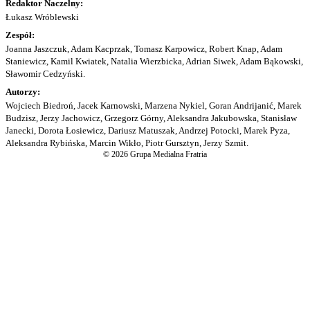
Redaktor Naczelny:
Łukasz Wróblewski
Zespół:
Joanna Jaszczuk, Adam Kacprzak, Tomasz Karpowicz, Robert Knap, Adam
Staniewicz, Kamil Kwiatek, Natalia Wierzbicka, Adrian Siwek, Adam Bąkowski,
Sławomir Cedzyński.
Autorzy:
Wojciech Biedroń, Jacek Karnowski, Marzena Nykiel, Goran Andrijanić, Marek
Budzisz, Jerzy Jachowicz, Grzegorz Górny, Aleksandra Jakubowska, Stanisław
Janecki, Dorota Łosiewicz, Dariusz Matuszak, Andrzej Potocki, Marek Pyza,
Aleksandra Rybińska, Marcin Wikło, Piotr Gursztyn, Jerzy Szmit.
© 2026 Grupa Medialna Fratria