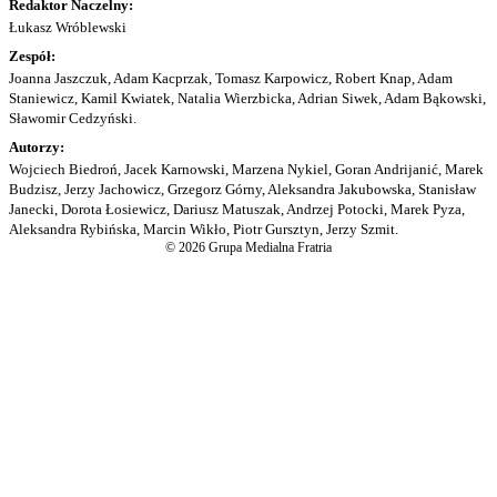
Redaktor Naczelny:
Łukasz Wróblewski
Zespół:
Joanna Jaszczuk, Adam Kacprzak, Tomasz Karpowicz, Robert Knap, Adam
Staniewicz, Kamil Kwiatek, Natalia Wierzbicka, Adrian Siwek, Adam Bąkowski,
Sławomir Cedzyński.
Autorzy:
Wojciech Biedroń, Jacek Karnowski, Marzena Nykiel, Goran Andrijanić, Marek
Budzisz, Jerzy Jachowicz, Grzegorz Górny, Aleksandra Jakubowska, Stanisław
Janecki, Dorota Łosiewicz, Dariusz Matuszak, Andrzej Potocki, Marek Pyza,
Aleksandra Rybińska, Marcin Wikło, Piotr Gursztyn, Jerzy Szmit.
© 2026 Grupa Medialna Fratria