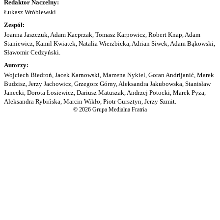
Redaktor Naczelny:
Łukasz Wróblewski
Zespół:
Joanna Jaszczuk, Adam Kacprzak, Tomasz Karpowicz, Robert Knap, Adam
Staniewicz, Kamil Kwiatek, Natalia Wierzbicka, Adrian Siwek, Adam Bąkowski,
Sławomir Cedzyński.
Autorzy:
Wojciech Biedroń, Jacek Karnowski, Marzena Nykiel, Goran Andrijanić, Marek
Budzisz, Jerzy Jachowicz, Grzegorz Górny, Aleksandra Jakubowska, Stanisław
Janecki, Dorota Łosiewicz, Dariusz Matuszak, Andrzej Potocki, Marek Pyza,
Aleksandra Rybińska, Marcin Wikło, Piotr Gursztyn, Jerzy Szmit.
© 2026 Grupa Medialna Fratria