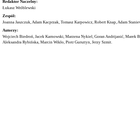
Redaktor Naczelny:
Łukasz Wróblewski
Zespół:
Joanna Jaszczuk, Adam Kacprzak, Tomasz Karpowicz, Robert Knap, Adam Staniew
Autorzy:
Wojciech Biedroń, Jacek Karnowski, Marzena Nykiel, Goran Andrijanić, Marek Bu
Aleksandra Rybińska, Marcin Wikło, Piotr Gursztyn, Jerzy Szmit.