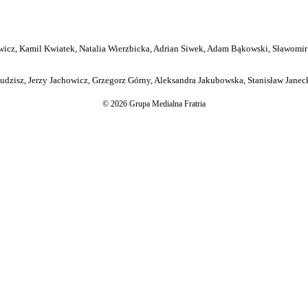
icz, Kamil Kwiatek, Natalia Wierzbicka, Adrian Siwek, Adam Bąkowski, Sławomir
dzisz, Jerzy Jachowicz, Grzegorz Górny, Aleksandra Jakubowska, Stanisław Janeck
© 2026 Grupa Medialna Fratria