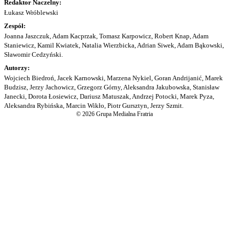
Redaktor Naczelny:
Łukasz Wróblewski
Zespół:
Joanna Jaszczuk, Adam Kacprzak, Tomasz Karpowicz, Robert Knap, Adam
Staniewicz, Kamil Kwiatek, Natalia Wierzbicka, Adrian Siwek, Adam Bąkowski,
Sławomir Cedzyński.
Autorzy:
Wojciech Biedroń, Jacek Karnowski, Marzena Nykiel, Goran Andrijanić, Marek
Budzisz, Jerzy Jachowicz, Grzegorz Górny, Aleksandra Jakubowska, Stanisław
Janecki, Dorota Łosiewicz, Dariusz Matuszak, Andrzej Potocki, Marek Pyza,
Aleksandra Rybińska, Marcin Wikło, Piotr Gursztyn, Jerzy Szmit.
© 2026 Grupa Medialna Fratria