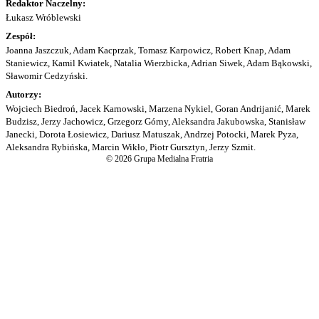
Redaktor Naczelny:
Łukasz Wróblewski
Zespół:
Joanna Jaszczuk, Adam Kacprzak, Tomasz Karpowicz, Robert Knap, Adam
Staniewicz, Kamil Kwiatek, Natalia Wierzbicka, Adrian Siwek, Adam Bąkowski,
Sławomir Cedzyński.
Autorzy:
Wojciech Biedroń, Jacek Karnowski, Marzena Nykiel, Goran Andrijanić, Marek
Budzisz, Jerzy Jachowicz, Grzegorz Górny, Aleksandra Jakubowska, Stanisław
Janecki, Dorota Łosiewicz, Dariusz Matuszak, Andrzej Potocki, Marek Pyza,
Aleksandra Rybińska, Marcin Wikło, Piotr Gursztyn, Jerzy Szmit.
© 2026 Grupa Medialna Fratria