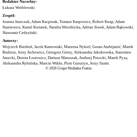
Redaktor Naczelny:
Łukasz Wróblewski
Zespół:
Joanna Jaszczuk, Adam Kacprzak, Tomasz Karpowicz, Robert Knap, Adam
Staniewicz, Kamil Kwiatek, Natalia Wierzbicka, Adrian Siwek, Adam Bąkowski,
Sławomir Cedzyński.
Autorzy:
Wojciech Biedroń, Jacek Karnowski, Marzena Nykiel, Goran Andrijanić, Marek
Budzisz, Jerzy Jachowicz, Grzegorz Górny, Aleksandra Jakubowska, Stanisław
Janecki, Dorota Łosiewicz, Dariusz Matuszak, Andrzej Potocki, Marek Pyza,
Aleksandra Rybińska, Marcin Wikło, Piotr Gursztyn, Jerzy Szmit.
© 2026 Grupa Medialna Fratria