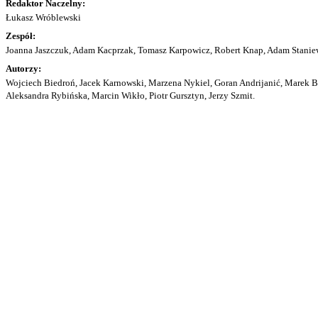
Redaktor Naczelny:
Łukasz Wróblewski
Zespół:
Joanna Jaszczuk, Adam Kacprzak, Tomasz Karpowicz, Robert Knap, Adam Staniew
Autorzy:
Wojciech Biedroń, Jacek Karnowski, Marzena Nykiel, Goran Andrijanić, Marek Bu
Aleksandra Rybińska, Marcin Wikło, Piotr Gursztyn, Jerzy Szmit.