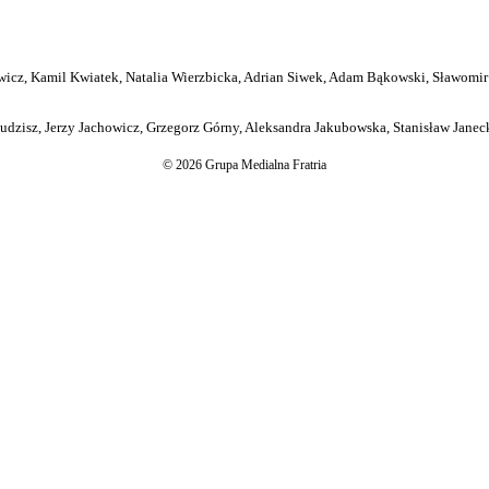
icz, Kamil Kwiatek, Natalia Wierzbicka, Adrian Siwek, Adam Bąkowski, Sławomir
dzisz, Jerzy Jachowicz, Grzegorz Górny, Aleksandra Jakubowska, Stanisław Janeck
© 2026 Grupa Medialna Fratria