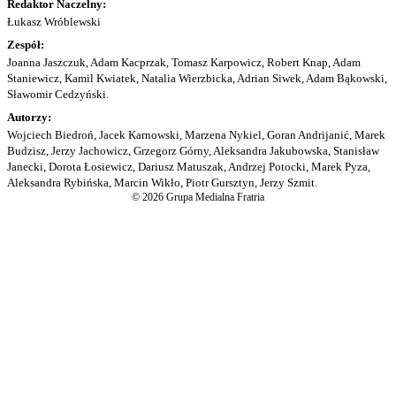
Redaktor Naczelny:
Łukasz Wróblewski
Zespół:
Joanna Jaszczuk, Adam Kacprzak, Tomasz Karpowicz, Robert Knap, Adam
Staniewicz, Kamil Kwiatek, Natalia Wierzbicka, Adrian Siwek, Adam Bąkowski,
Sławomir Cedzyński.
Autorzy:
Wojciech Biedroń, Jacek Karnowski, Marzena Nykiel, Goran Andrijanić, Marek
Budzisz, Jerzy Jachowicz, Grzegorz Górny, Aleksandra Jakubowska, Stanisław
Janecki, Dorota Łosiewicz, Dariusz Matuszak, Andrzej Potocki, Marek Pyza,
Aleksandra Rybińska, Marcin Wikło, Piotr Gursztyn, Jerzy Szmit.
© 2026 Grupa Medialna Fratria