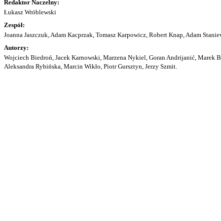
Redaktor Naczelny:
Łukasz Wróblewski
Zespół:
Joanna Jaszczuk, Adam Kacprzak, Tomasz Karpowicz, Robert Knap, Adam Staniew
Autorzy:
Wojciech Biedroń, Jacek Karnowski, Marzena Nykiel, Goran Andrijanić, Marek Bu
Aleksandra Rybińska, Marcin Wikło, Piotr Gursztyn, Jerzy Szmit.