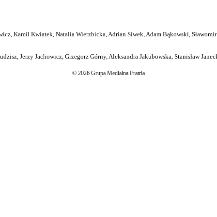
icz, Kamil Kwiatek, Natalia Wierzbicka, Adrian Siwek, Adam Bąkowski, Sławomir
dzisz, Jerzy Jachowicz, Grzegorz Górny, Aleksandra Jakubowska, Stanisław Janeck
© 2026 Grupa Medialna Fratria