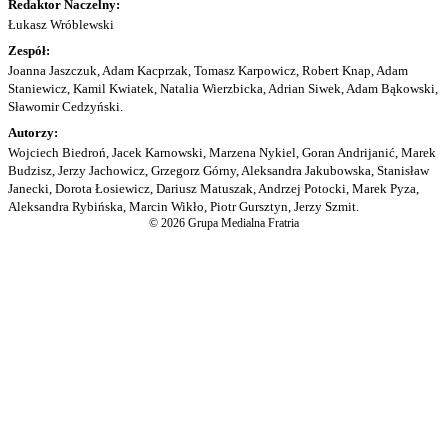
Redaktor Naczelny:
Łukasz Wróblewski
Zespół:
Joanna Jaszczuk, Adam Kacprzak, Tomasz Karpowicz, Robert Knap, Adam
Staniewicz, Kamil Kwiatek, Natalia Wierzbicka, Adrian Siwek, Adam Bąkowski,
Sławomir Cedzyński.
Autorzy:
Wojciech Biedroń, Jacek Karnowski, Marzena Nykiel, Goran Andrijanić, Marek
Budzisz, Jerzy Jachowicz, Grzegorz Górny, Aleksandra Jakubowska, Stanisław
Janecki, Dorota Łosiewicz, Dariusz Matuszak, Andrzej Potocki, Marek Pyza,
Aleksandra Rybińska, Marcin Wikło, Piotr Gursztyn, Jerzy Szmit.
© 2026 Grupa Medialna Fratria