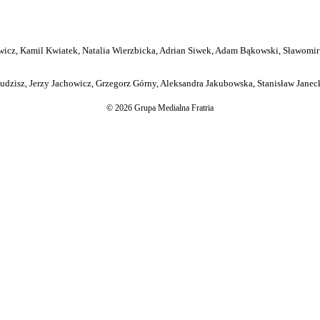
icz, Kamil Kwiatek, Natalia Wierzbicka, Adrian Siwek, Adam Bąkowski, Sławomir
dzisz, Jerzy Jachowicz, Grzegorz Górny, Aleksandra Jakubowska, Stanisław Janeck
© 2026 Grupa Medialna Fratria