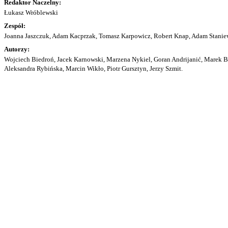
Redaktor Naczelny:
Łukasz Wróblewski
Zespół:
Joanna Jaszczuk, Adam Kacprzak, Tomasz Karpowicz, Robert Knap, Adam Staniew
Autorzy:
Wojciech Biedroń, Jacek Karnowski, Marzena Nykiel, Goran Andrijanić, Marek Bu
Aleksandra Rybińska, Marcin Wikło, Piotr Gursztyn, Jerzy Szmit.