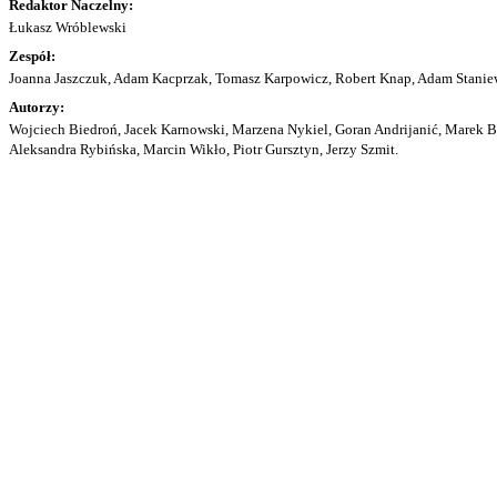
Redaktor Naczelny:
Łukasz Wróblewski
Zespół:
Joanna Jaszczuk, Adam Kacprzak, Tomasz Karpowicz, Robert Knap, Adam Staniew
Autorzy:
Wojciech Biedroń, Jacek Karnowski, Marzena Nykiel, Goran Andrijanić, Marek Bu
Aleksandra Rybińska, Marcin Wikło, Piotr Gursztyn, Jerzy Szmit.