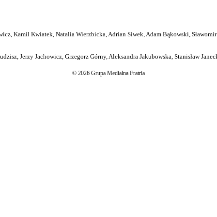
icz, Kamil Kwiatek, Natalia Wierzbicka, Adrian Siwek, Adam Bąkowski, Sławomir
dzisz, Jerzy Jachowicz, Grzegorz Górny, Aleksandra Jakubowska, Stanisław Janeck
© 2026 Grupa Medialna Fratria