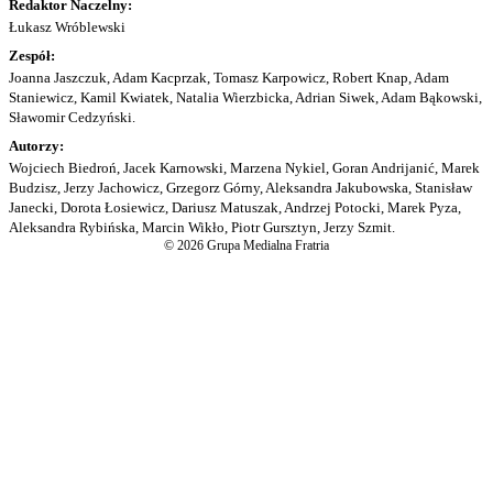
Redaktor Naczelny:
Łukasz Wróblewski
Zespół:
Joanna Jaszczuk, Adam Kacprzak, Tomasz Karpowicz, Robert Knap, Adam
Staniewicz, Kamil Kwiatek, Natalia Wierzbicka, Adrian Siwek, Adam Bąkowski,
Sławomir Cedzyński.
Autorzy:
Wojciech Biedroń, Jacek Karnowski, Marzena Nykiel, Goran Andrijanić, Marek
Budzisz, Jerzy Jachowicz, Grzegorz Górny, Aleksandra Jakubowska, Stanisław
Janecki, Dorota Łosiewicz, Dariusz Matuszak, Andrzej Potocki, Marek Pyza,
Aleksandra Rybińska, Marcin Wikło, Piotr Gursztyn, Jerzy Szmit.
© 2026 Grupa Medialna Fratria