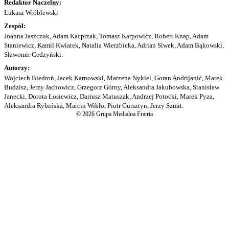
Redaktor Naczelny:
Łukasz Wróblewski
Zespół:
Joanna Jaszczuk, Adam Kacprzak, Tomasz Karpowicz, Robert Knap, Adam
Staniewicz, Kamil Kwiatek, Natalia Wierzbicka, Adrian Siwek, Adam Bąkowski,
Sławomir Cedzyński.
Autorzy:
Wojciech Biedroń, Jacek Karnowski, Marzena Nykiel, Goran Andrijanić, Marek
Budzisz, Jerzy Jachowicz, Grzegorz Górny, Aleksandra Jakubowska, Stanisław
Janecki, Dorota Łosiewicz, Dariusz Matuszak, Andrzej Potocki, Marek Pyza,
Aleksandra Rybińska, Marcin Wikło, Piotr Gursztyn, Jerzy Szmit.
© 2026 Grupa Medialna Fratria