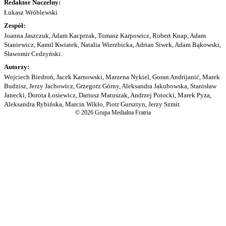
Redaktor Naczelny:
Łukasz Wróblewski
Zespół:
Joanna Jaszczuk, Adam Kacprzak, Tomasz Karpowicz, Robert Knap, Adam
Staniewicz, Kamil Kwiatek, Natalia Wierzbicka, Adrian Siwek, Adam Bąkowski,
Sławomir Cedzyński.
Autorzy:
Wojciech Biedroń, Jacek Karnowski, Marzena Nykiel, Goran Andrijanić, Marek
Budzisz, Jerzy Jachowicz, Grzegorz Górny, Aleksandra Jakubowska, Stanisław
Janecki, Dorota Łosiewicz, Dariusz Matuszak, Andrzej Potocki, Marek Pyza,
Aleksandra Rybińska, Marcin Wikło, Piotr Gursztyn, Jerzy Szmit.
© 2026 Grupa Medialna Fratria