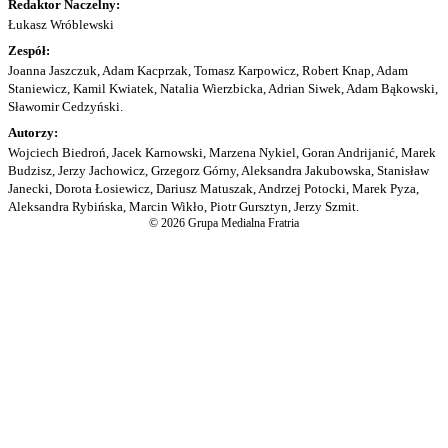
Redaktor Naczelny:
Łukasz Wróblewski
Zespół:
Joanna Jaszczuk, Adam Kacprzak, Tomasz Karpowicz, Robert Knap, Adam
Staniewicz, Kamil Kwiatek, Natalia Wierzbicka, Adrian Siwek, Adam Bąkowski,
Sławomir Cedzyński.
Autorzy:
Wojciech Biedroń, Jacek Karnowski, Marzena Nykiel, Goran Andrijanić, Marek
Budzisz, Jerzy Jachowicz, Grzegorz Górny, Aleksandra Jakubowska, Stanisław
Janecki, Dorota Łosiewicz, Dariusz Matuszak, Andrzej Potocki, Marek Pyza,
Aleksandra Rybińska, Marcin Wikło, Piotr Gursztyn, Jerzy Szmit.
© 2026 Grupa Medialna Fratria