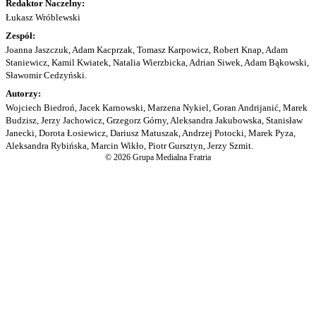
Redaktor Naczelny:
Łukasz Wróblewski
Zespół:
Joanna Jaszczuk, Adam Kacprzak, Tomasz Karpowicz, Robert Knap, Adam
Staniewicz, Kamil Kwiatek, Natalia Wierzbicka, Adrian Siwek, Adam Bąkowski,
Sławomir Cedzyński.
Autorzy:
Wojciech Biedroń, Jacek Karnowski, Marzena Nykiel, Goran Andrijanić, Marek
Budzisz, Jerzy Jachowicz, Grzegorz Górny, Aleksandra Jakubowska, Stanisław
Janecki, Dorota Łosiewicz, Dariusz Matuszak, Andrzej Potocki, Marek Pyza,
Aleksandra Rybińska, Marcin Wikło, Piotr Gursztyn, Jerzy Szmit.
© 2026 Grupa Medialna Fratria