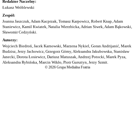
Redaktor Naczelny:
Łukasz Wróblewski
Zespół:
Joanna Jaszczuk, Adam Kacprzak, Tomasz Karpowicz, Robert Knap, Adam
Staniewicz, Kamil Kwiatek, Natalia Wierzbicka, Adrian Siwek, Adam Bąkowski,
Sławomir Cedzyński.
Autorzy:
Wojciech Biedroń, Jacek Karnowski, Marzena Nykiel, Goran Andrijanić, Marek
Budzisz, Jerzy Jachowicz, Grzegorz Górny, Aleksandra Jakubowska, Stanisław
Janecki, Dorota Łosiewicz, Dariusz Matuszak, Andrzej Potocki, Marek Pyza,
Aleksandra Rybińska, Marcin Wikło, Piotr Gursztyn, Jerzy Szmit.
© 2026 Grupa Medialna Fratria