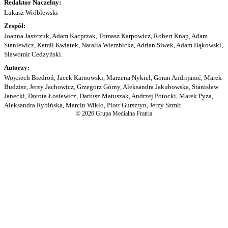
Redaktor Naczelny:
Łukasz Wróblewski
Zespół:
Joanna Jaszczuk, Adam Kacprzak, Tomasz Karpowicz, Robert Knap, Adam
Staniewicz, Kamil Kwiatek, Natalia Wierzbicka, Adrian Siwek, Adam Bąkowski,
Sławomir Cedzyński.
Autorzy:
Wojciech Biedroń, Jacek Karnowski, Marzena Nykiel, Goran Andrijanić, Marek
Budzisz, Jerzy Jachowicz, Grzegorz Górny, Aleksandra Jakubowska, Stanisław
Janecki, Dorota Łosiewicz, Dariusz Matuszak, Andrzej Potocki, Marek Pyza,
Aleksandra Rybińska, Marcin Wikło, Piotr Gursztyn, Jerzy Szmit.
© 2026 Grupa Medialna Fratria