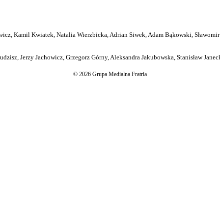
icz, Kamil Kwiatek, Natalia Wierzbicka, Adrian Siwek, Adam Bąkowski, Sławomir
dzisz, Jerzy Jachowicz, Grzegorz Górny, Aleksandra Jakubowska, Stanisław Janeck
© 2026 Grupa Medialna Fratria