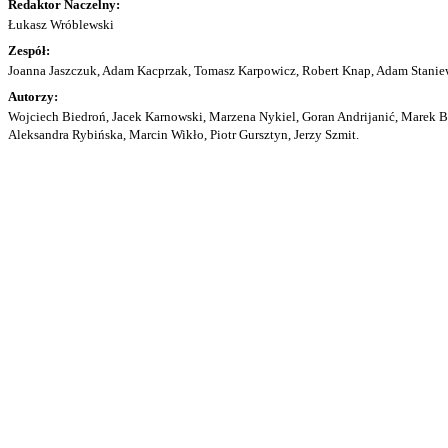
Redaktor Naczelny:
Łukasz Wróblewski
Zespół:
Joanna Jaszczuk, Adam Kacprzak, Tomasz Karpowicz, Robert Knap, Adam Staniew
Autorzy:
Wojciech Biedroń, Jacek Karnowski, Marzena Nykiel, Goran Andrijanić, Marek Bu
Aleksandra Rybińska, Marcin Wikło, Piotr Gursztyn, Jerzy Szmit.