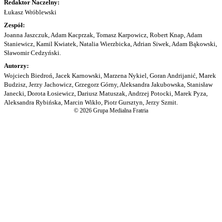
Redaktor Naczelny:
Łukasz Wróblewski
Zespół:
Joanna Jaszczuk, Adam Kacprzak, Tomasz Karpowicz, Robert Knap, Adam
Staniewicz, Kamil Kwiatek, Natalia Wierzbicka, Adrian Siwek, Adam Bąkowski,
Sławomir Cedzyński.
Autorzy:
Wojciech Biedroń, Jacek Karnowski, Marzena Nykiel, Goran Andrijanić, Marek
Budzisz, Jerzy Jachowicz, Grzegorz Górny, Aleksandra Jakubowska, Stanisław
Janecki, Dorota Łosiewicz, Dariusz Matuszak, Andrzej Potocki, Marek Pyza,
Aleksandra Rybińska, Marcin Wikło, Piotr Gursztyn, Jerzy Szmit.
© 2026 Grupa Medialna Fratria