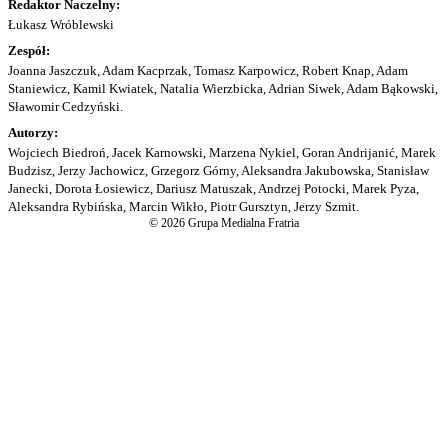
Redaktor Naczelny:
Łukasz Wróblewski
Zespół:
Joanna Jaszczuk, Adam Kacprzak, Tomasz Karpowicz, Robert Knap, Adam
Staniewicz, Kamil Kwiatek, Natalia Wierzbicka, Adrian Siwek, Adam Bąkowski,
Sławomir Cedzyński.
Autorzy:
Wojciech Biedroń, Jacek Karnowski, Marzena Nykiel, Goran Andrijanić, Marek
Budzisz, Jerzy Jachowicz, Grzegorz Górny, Aleksandra Jakubowska, Stanisław
Janecki, Dorota Łosiewicz, Dariusz Matuszak, Andrzej Potocki, Marek Pyza,
Aleksandra Rybińska, Marcin Wikło, Piotr Gursztyn, Jerzy Szmit.
© 2026 Grupa Medialna Fratria