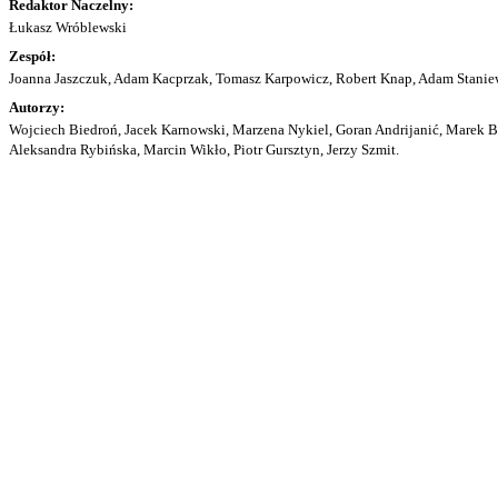
Redaktor Naczelny:
Łukasz Wróblewski
Zespół:
Joanna Jaszczuk, Adam Kacprzak, Tomasz Karpowicz, Robert Knap, Adam Staniew
Autorzy:
Wojciech Biedroń, Jacek Karnowski, Marzena Nykiel, Goran Andrijanić, Marek Bu
Aleksandra Rybińska, Marcin Wikło, Piotr Gursztyn, Jerzy Szmit.