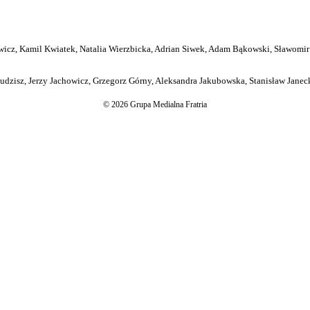
icz, Kamil Kwiatek, Natalia Wierzbicka, Adrian Siwek, Adam Bąkowski, Sławomir
dzisz, Jerzy Jachowicz, Grzegorz Górny, Aleksandra Jakubowska, Stanisław Janeck
© 2026 Grupa Medialna Fratria