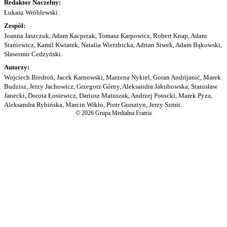
Redaktor Naczelny:
Łukasz Wróblewski
Zespół:
Joanna Jaszczuk, Adam Kacprzak, Tomasz Karpowicz, Robert Knap, Adam
Staniewicz, Kamil Kwiatek, Natalia Wierzbicka, Adrian Siwek, Adam Bąkowski,
Sławomir Cedzyński.
Autorzy:
Wojciech Biedroń, Jacek Karnowski, Marzena Nykiel, Goran Andrijanić, Marek
Budzisz, Jerzy Jachowicz, Grzegorz Górny, Aleksandra Jakubowska, Stanisław
Janecki, Dorota Łosiewicz, Dariusz Matuszak, Andrzej Potocki, Marek Pyza,
Aleksandra Rybińska, Marcin Wikło, Piotr Gursztyn, Jerzy Szmit.
© 2026 Grupa Medialna Fratria