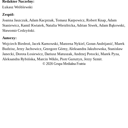
Redaktor Naczelny:
Łukasz Wróblewski
Zespół:
Joanna Jaszczuk, Adam Kacprzak, Tomasz Karpowicz, Robert Knap, Adam
Staniewicz, Kamil Kwiatek, Natalia Wierzbicka, Adrian Siwek, Adam Bąkowski,
Sławomir Cedzyński.
Autorzy:
Wojciech Biedroń, Jacek Karnowski, Marzena Nykiel, Goran Andrijanić, Marek
Budzisz, Jerzy Jachowicz, Grzegorz Górny, Aleksandra Jakubowska, Stanisław
Janecki, Dorota Łosiewicz, Dariusz Matuszak, Andrzej Potocki, Marek Pyza,
Aleksandra Rybińska, Marcin Wikło, Piotr Gursztyn, Jerzy Szmit.
© 2026 Grupa Medialna Fratria