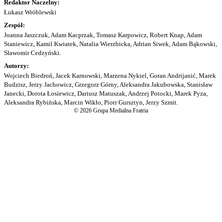
Redaktor Naczelny:
Łukasz Wróblewski
Zespół:
Joanna Jaszczuk, Adam Kacprzak, Tomasz Karpowicz, Robert Knap, Adam
Staniewicz, Kamil Kwiatek, Natalia Wierzbicka, Adrian Siwek, Adam Bąkowski,
Sławomir Cedzyński.
Autorzy:
Wojciech Biedroń, Jacek Karnowski, Marzena Nykiel, Goran Andrijanić, Marek
Budzisz, Jerzy Jachowicz, Grzegorz Górny, Aleksandra Jakubowska, Stanisław
Janecki, Dorota Łosiewicz, Dariusz Matuszak, Andrzej Potocki, Marek Pyza,
Aleksandra Rybińska, Marcin Wikło, Piotr Gursztyn, Jerzy Szmit.
© 2026 Grupa Medialna Fratria