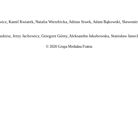
icz, Kamil Kwiatek, Natalia Wierzbicka, Adrian Siwek, Adam Bąkowski, Sławomir
dzisz, Jerzy Jachowicz, Grzegorz Górny, Aleksandra Jakubowska, Stanisław Janeck
© 2026 Grupa Medialna Fratria