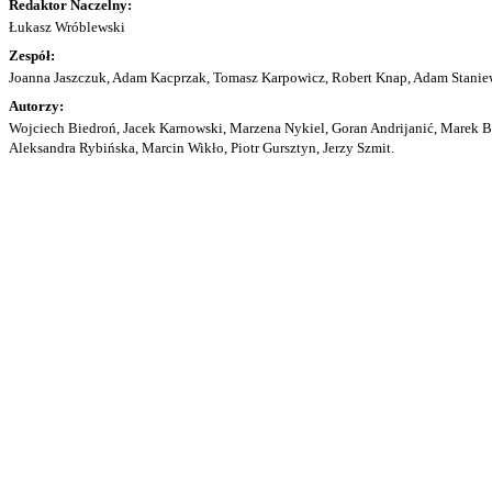
Redaktor Naczelny:
Łukasz Wróblewski
Zespół:
Joanna Jaszczuk, Adam Kacprzak, Tomasz Karpowicz, Robert Knap, Adam Staniew
Autorzy:
Wojciech Biedroń, Jacek Karnowski, Marzena Nykiel, Goran Andrijanić, Marek Bu
Aleksandra Rybińska, Marcin Wikło, Piotr Gursztyn, Jerzy Szmit.