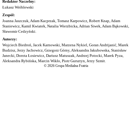
Redaktor Naczelny:
Łukasz Wróblewski
Zespół:
Joanna Jaszczuk, Adam Kacprzak, Tomasz Karpowicz, Robert Knap, Adam
Staniewicz, Kamil Kwiatek, Natalia Wierzbicka, Adrian Siwek, Adam Bąkowski,
Sławomir Cedzyński.
Autorzy:
Wojciech Biedroń, Jacek Karnowski, Marzena Nykiel, Goran Andrijanić, Marek
Budzisz, Jerzy Jachowicz, Grzegorz Górny, Aleksandra Jakubowska, Stanisław
Janecki, Dorota Łosiewicz, Dariusz Matuszak, Andrzej Potocki, Marek Pyza,
Aleksandra Rybińska, Marcin Wikło, Piotr Gursztyn, Jerzy Szmit.
© 2026 Grupa Medialna Fratria