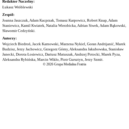
Redaktor Naczelny:
Łukasz Wróblewski
Zespół:
Joanna Jaszczuk, Adam Kacprzak, Tomasz Karpowicz, Robert Knap, Adam
Staniewicz, Kamil Kwiatek, Natalia Wierzbicka, Adrian Siwek, Adam Bąkowski,
Sławomir Cedzyński.
Autorzy:
Wojciech Biedroń, Jacek Karnowski, Marzena Nykiel, Goran Andrijanić, Marek
Budzisz, Jerzy Jachowicz, Grzegorz Górny, Aleksandra Jakubowska, Stanisław
Janecki, Dorota Łosiewicz, Dariusz Matuszak, Andrzej Potocki, Marek Pyza,
Aleksandra Rybińska, Marcin Wikło, Piotr Gursztyn, Jerzy Szmit.
© 2026 Grupa Medialna Fratria