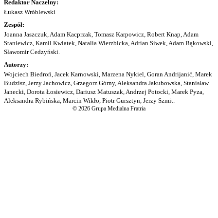
Redaktor Naczelny:
Łukasz Wróblewski
Zespół:
Joanna Jaszczuk, Adam Kacprzak, Tomasz Karpowicz, Robert Knap, Adam
Staniewicz, Kamil Kwiatek, Natalia Wierzbicka, Adrian Siwek, Adam Bąkowski,
Sławomir Cedzyński.
Autorzy:
Wojciech Biedroń, Jacek Karnowski, Marzena Nykiel, Goran Andrijanić, Marek
Budzisz, Jerzy Jachowicz, Grzegorz Górny, Aleksandra Jakubowska, Stanisław
Janecki, Dorota Łosiewicz, Dariusz Matuszak, Andrzej Potocki, Marek Pyza,
Aleksandra Rybińska, Marcin Wikło, Piotr Gursztyn, Jerzy Szmit.
© 2026 Grupa Medialna Fratria