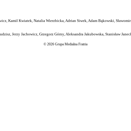
icz, Kamil Kwiatek, Natalia Wierzbicka, Adrian Siwek, Adam Bąkowski, Sławomir
dzisz, Jerzy Jachowicz, Grzegorz Górny, Aleksandra Jakubowska, Stanisław Janeck
© 2026 Grupa Medialna Fratria