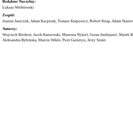
Redaktor Naczelny:
Łukasz Wróblewski
Zespół:
Joanna Jaszczuk, Adam Kacprzak, Tomasz Karpowicz, Robert Knap, Adam Staniew
Autorzy:
Wojciech Biedroń, Jacek Karnowski, Marzena Nykiel, Goran Andrijanić, Marek Bu
Aleksandra Rybińska, Marcin Wikło, Piotr Gursztyn, Jerzy Szmit.