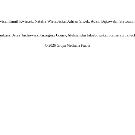
icz, Kamil Kwiatek, Natalia Wierzbicka, Adrian Siwek, Adam Bąkowski, Sławomir
dzisz, Jerzy Jachowicz, Grzegorz Górny, Aleksandra Jakubowska, Stanisław Janeck
© 2026 Grupa Medialna Fratria