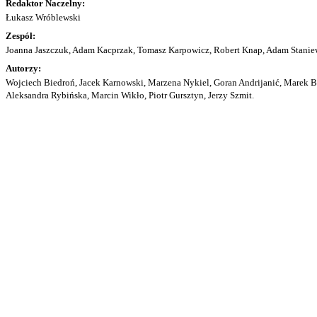
Redaktor Naczelny:
Łukasz Wróblewski
Zespół:
Joanna Jaszczuk, Adam Kacprzak, Tomasz Karpowicz, Robert Knap, Adam Staniew
Autorzy:
Wojciech Biedroń, Jacek Karnowski, Marzena Nykiel, Goran Andrijanić, Marek Bu
Aleksandra Rybińska, Marcin Wikło, Piotr Gursztyn, Jerzy Szmit.