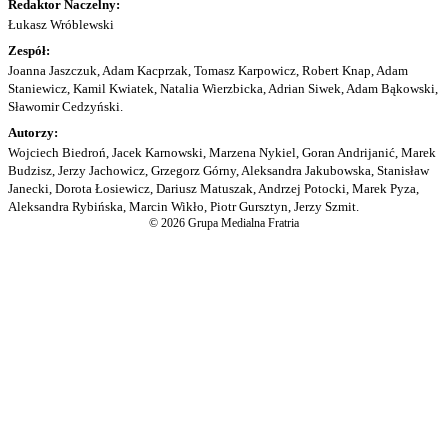
Redaktor Naczelny:
Łukasz Wróblewski
Zespół:
Joanna Jaszczuk, Adam Kacprzak, Tomasz Karpowicz, Robert Knap, Adam
Staniewicz, Kamil Kwiatek, Natalia Wierzbicka, Adrian Siwek, Adam Bąkowski,
Sławomir Cedzyński.
Autorzy:
Wojciech Biedroń, Jacek Karnowski, Marzena Nykiel, Goran Andrijanić, Marek
Budzisz, Jerzy Jachowicz, Grzegorz Górny, Aleksandra Jakubowska, Stanisław
Janecki, Dorota Łosiewicz, Dariusz Matuszak, Andrzej Potocki, Marek Pyza,
Aleksandra Rybińska, Marcin Wikło, Piotr Gursztyn, Jerzy Szmit.
© 2026 Grupa Medialna Fratria