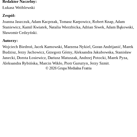
Redaktor Naczelny:
Łukasz Wróblewski
Zespół:
Joanna Jaszczuk, Adam Kacprzak, Tomasz Karpowicz, Robert Knap, Adam
Staniewicz, Kamil Kwiatek, Natalia Wierzbicka, Adrian Siwek, Adam Bąkowski,
Sławomir Cedzyński.
Autorzy:
Wojciech Biedroń, Jacek Karnowski, Marzena Nykiel, Goran Andrijanić, Marek
Budzisz, Jerzy Jachowicz, Grzegorz Górny, Aleksandra Jakubowska, Stanisław
Janecki, Dorota Łosiewicz, Dariusz Matuszak, Andrzej Potocki, Marek Pyza,
Aleksandra Rybińska, Marcin Wikło, Piotr Gursztyn, Jerzy Szmit.
© 2026 Grupa Medialna Fratria