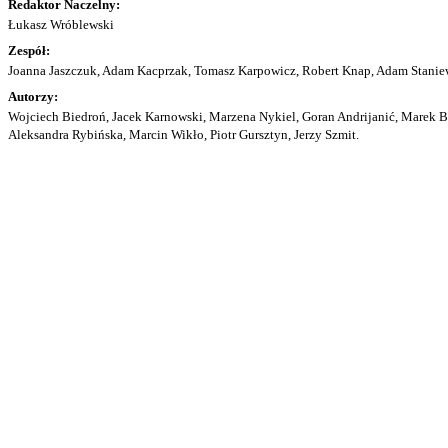
Redaktor Naczelny:
Łukasz Wróblewski
Zespół:
Joanna Jaszczuk, Adam Kacprzak, Tomasz Karpowicz, Robert Knap, Adam Staniew
Autorzy:
Wojciech Biedroń, Jacek Karnowski, Marzena Nykiel, Goran Andrijanić, Marek Bu
Aleksandra Rybińska, Marcin Wikło, Piotr Gursztyn, Jerzy Szmit.