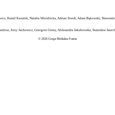
icz, Kamil Kwiatek, Natalia Wierzbicka, Adrian Siwek, Adam Bąkowski, Sławomir
dzisz, Jerzy Jachowicz, Grzegorz Górny, Aleksandra Jakubowska, Stanisław Janeck
© 2026 Grupa Medialna Fratria