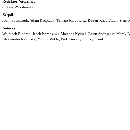
Redaktor Naczelny:
Łukasz Wróblewski
Zespół:
Joanna Jaszczuk, Adam Kacprzak, Tomasz Karpowicz, Robert Knap, Adam Staniew
Autorzy:
Wojciech Biedroń, Jacek Karnowski, Marzena Nykiel, Goran Andrijanić, Marek Bu
Aleksandra Rybińska, Marcin Wikło, Piotr Gursztyn, Jerzy Szmit.