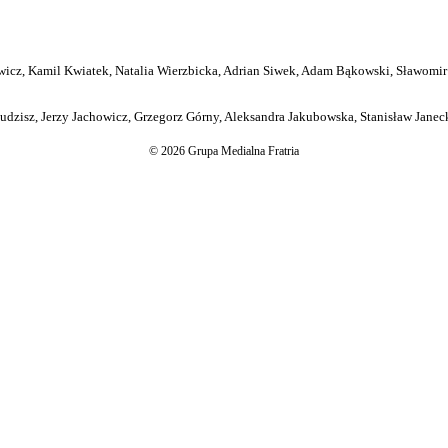
icz, Kamil Kwiatek, Natalia Wierzbicka, Adrian Siwek, Adam Bąkowski, Sławomir
dzisz, Jerzy Jachowicz, Grzegorz Górny, Aleksandra Jakubowska, Stanisław Janeck
© 2026 Grupa Medialna Fratria