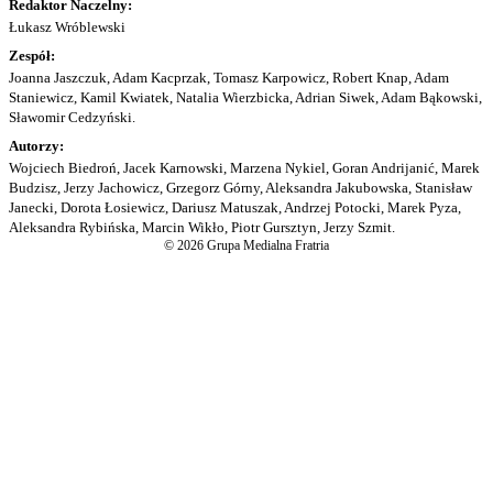
Redaktor Naczelny:
Łukasz Wróblewski
Zespół:
Joanna Jaszczuk, Adam Kacprzak, Tomasz Karpowicz, Robert Knap, Adam
Staniewicz, Kamil Kwiatek, Natalia Wierzbicka, Adrian Siwek, Adam Bąkowski,
Sławomir Cedzyński.
Autorzy:
Wojciech Biedroń, Jacek Karnowski, Marzena Nykiel, Goran Andrijanić, Marek
Budzisz, Jerzy Jachowicz, Grzegorz Górny, Aleksandra Jakubowska, Stanisław
Janecki, Dorota Łosiewicz, Dariusz Matuszak, Andrzej Potocki, Marek Pyza,
Aleksandra Rybińska, Marcin Wikło, Piotr Gursztyn, Jerzy Szmit.
© 2026 Grupa Medialna Fratria