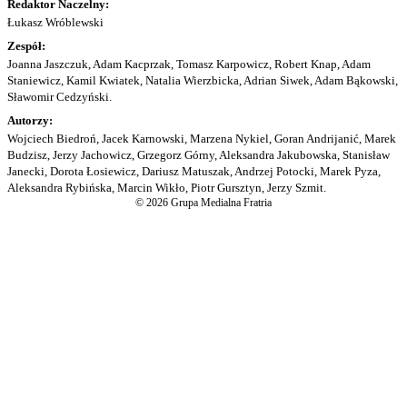
Redaktor Naczelny:
Łukasz Wróblewski
Zespół:
Joanna Jaszczuk, Adam Kacprzak, Tomasz Karpowicz, Robert Knap, Adam
Staniewicz, Kamil Kwiatek, Natalia Wierzbicka, Adrian Siwek, Adam Bąkowski,
Sławomir Cedzyński.
Autorzy:
Wojciech Biedroń, Jacek Karnowski, Marzena Nykiel, Goran Andrijanić, Marek
Budzisz, Jerzy Jachowicz, Grzegorz Górny, Aleksandra Jakubowska, Stanisław
Janecki, Dorota Łosiewicz, Dariusz Matuszak, Andrzej Potocki, Marek Pyza,
Aleksandra Rybińska, Marcin Wikło, Piotr Gursztyn, Jerzy Szmit.
© 2026 Grupa Medialna Fratria