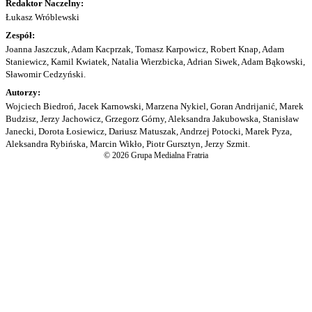
Redaktor Naczelny:
Łukasz Wróblewski
Zespół:
Joanna Jaszczuk, Adam Kacprzak, Tomasz Karpowicz, Robert Knap, Adam
Staniewicz, Kamil Kwiatek, Natalia Wierzbicka, Adrian Siwek, Adam Bąkowski,
Sławomir Cedzyński.
Autorzy:
Wojciech Biedroń, Jacek Karnowski, Marzena Nykiel, Goran Andrijanić, Marek
Budzisz, Jerzy Jachowicz, Grzegorz Górny, Aleksandra Jakubowska, Stanisław
Janecki, Dorota Łosiewicz, Dariusz Matuszak, Andrzej Potocki, Marek Pyza,
Aleksandra Rybińska, Marcin Wikło, Piotr Gursztyn, Jerzy Szmit.
© 2026 Grupa Medialna Fratria