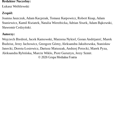
Redaktor Naczelny:
Łukasz Wróblewski
Zespół:
Joanna Jaszczuk, Adam Kacprzak, Tomasz Karpowicz, Robert Knap, Adam
Staniewicz, Kamil Kwiatek, Natalia Wierzbicka, Adrian Siwek, Adam Bąkowski,
Sławomir Cedzyński.
Autorzy:
Wojciech Biedroń, Jacek Karnowski, Marzena Nykiel, Goran Andrijanić, Marek
Budzisz, Jerzy Jachowicz, Grzegorz Górny, Aleksandra Jakubowska, Stanisław
Janecki, Dorota Łosiewicz, Dariusz Matuszak, Andrzej Potocki, Marek Pyza,
Aleksandra Rybińska, Marcin Wikło, Piotr Gursztyn, Jerzy Szmit.
© 2026 Grupa Medialna Fratria