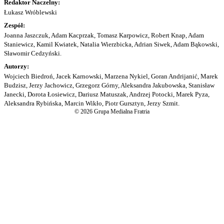
Redaktor Naczelny:
Łukasz Wróblewski
Zespół:
Joanna Jaszczuk, Adam Kacprzak, Tomasz Karpowicz, Robert Knap, Adam
Staniewicz, Kamil Kwiatek, Natalia Wierzbicka, Adrian Siwek, Adam Bąkowski,
Sławomir Cedzyński.
Autorzy:
Wojciech Biedroń, Jacek Karnowski, Marzena Nykiel, Goran Andrijanić, Marek
Budzisz, Jerzy Jachowicz, Grzegorz Górny, Aleksandra Jakubowska, Stanisław
Janecki, Dorota Łosiewicz, Dariusz Matuszak, Andrzej Potocki, Marek Pyza,
Aleksandra Rybińska, Marcin Wikło, Piotr Gursztyn, Jerzy Szmit.
© 2026 Grupa Medialna Fratria