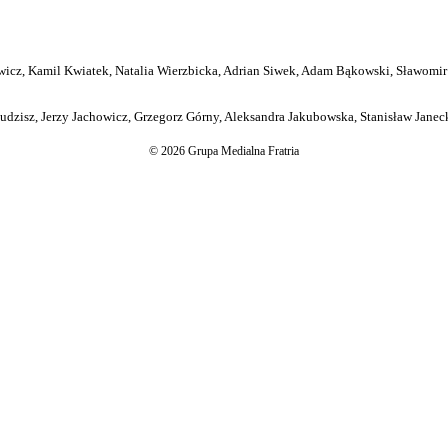
icz, Kamil Kwiatek, Natalia Wierzbicka, Adrian Siwek, Adam Bąkowski, Sławomir
dzisz, Jerzy Jachowicz, Grzegorz Górny, Aleksandra Jakubowska, Stanisław Janeck
© 2026 Grupa Medialna Fratria