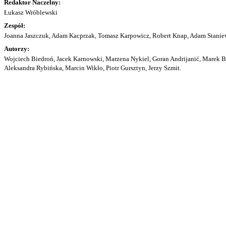
Redaktor Naczelny:
Łukasz Wróblewski
Zespół:
Joanna Jaszczuk, Adam Kacprzak, Tomasz Karpowicz, Robert Knap, Adam Staniew
Autorzy:
Wojciech Biedroń, Jacek Karnowski, Marzena Nykiel, Goran Andrijanić, Marek Bu
Aleksandra Rybińska, Marcin Wikło, Piotr Gursztyn, Jerzy Szmit.