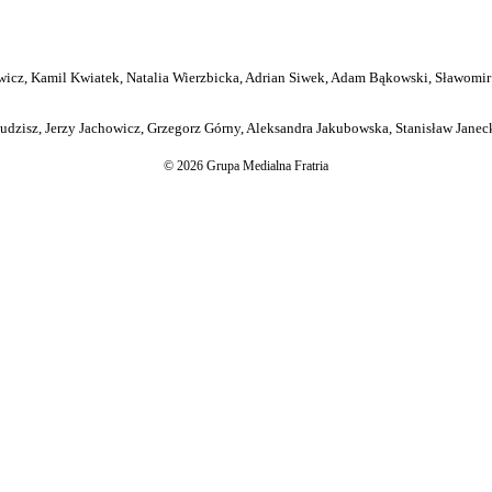
icz, Kamil Kwiatek, Natalia Wierzbicka, Adrian Siwek, Adam Bąkowski, Sławomir
dzisz, Jerzy Jachowicz, Grzegorz Górny, Aleksandra Jakubowska, Stanisław Janeck
© 2026 Grupa Medialna Fratria