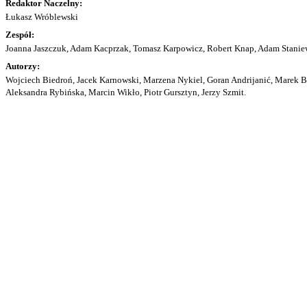
Redaktor Naczelny:
Łukasz Wróblewski
Zespół:
Joanna Jaszczuk, Adam Kacprzak, Tomasz Karpowicz, Robert Knap, Adam Staniew
Autorzy:
Wojciech Biedroń, Jacek Karnowski, Marzena Nykiel, Goran Andrijanić, Marek Bu
Aleksandra Rybińska, Marcin Wikło, Piotr Gursztyn, Jerzy Szmit.